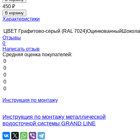
450
₽
В корзину
Характеристики
ЦВЕТ
Графитово-серый (RAL 7024)
Оцинкованный
Шокола
Отзывы
0
Написать отзыв
Средняя оценка покупателей:
0
0
0
0
0
Инструкция по монтажу
Инструкция по монтажу металлической
водосточной системы GRAND LINE